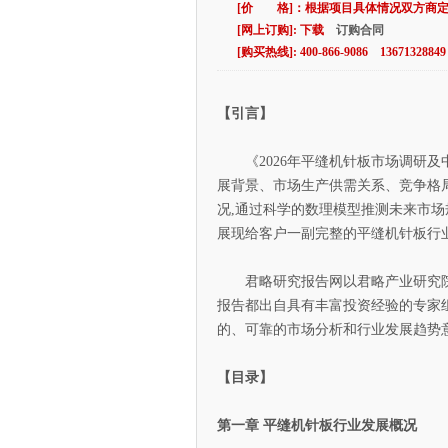
[价 格]：根据项目具体情况双方商
[网上订购]: 下载
订购合同
[购买热线]: 400-866-9086 13671328849
【引言】
《2026年平缝机针板市场调研及
展背景、市场生产供需关系、竞争格
况,通过科学的数理模型推测未来市场
展现给客户一副完整的平缝机针板行
君略研究报告网以君略产业研究院为
报告都出自具有丰富投资经验的专家组
的、可靠的市场分析和行业发展趋势
【目录】
第一章 平缝机针板行业发展概况