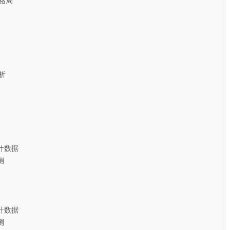
格局
析
计数据
测
计数据
测