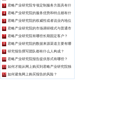
公司都要高？
3
君略产业研究院专项定制服务方面具有什
么特点？
4
君略产业研究院的服务优势和特点都有什
么？
5
君略产业研究院的权威性或者说业内地位
如何？
6
君略产业研究院的市场调研模式与普通市
场调研主要区别有哪些？
7
君略产业研究院有哪些长期固定客户？
8
君略产业研究院的数据来源渠道主要有哪
些？
9
研究报告撰写团队都有什么人构成？
10
君略产业研究院报告提供形式有哪些？
11
如何才能从网上购买到君略产业研究院独
家原创的报告产品？
12
如何避免网上购买报告的风险？