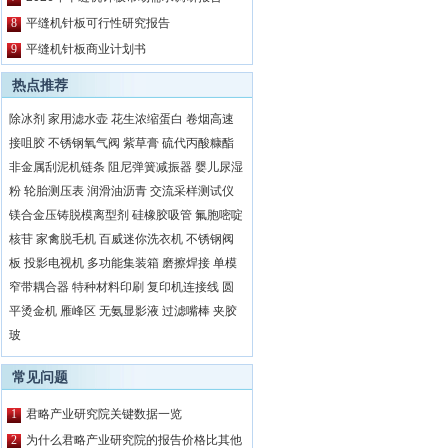
8
平缝机针板可行性研究报告
9
平缝机针板商业计划书
热点推荐
除冰剂
家用滤水壶
花生浓缩蛋白
卷烟高速
接咀胶
不锈钢氧气阀
紫草膏
硫代丙酸糠酯
非金属刮泥机链条
阻尼弹簧减振器
婴儿尿湿
粉
轮胎测压表
润滑油沥青
交流采样测试仪
镁合金压铸脱模离型剂
硅橡胶吸管
氟胞嘧啶
核苷
家禽脱毛机
百威迷你洗衣机
不锈钢阀
板
投影电视机
多功能集装箱
磨擦焊接
单模
窄带耦合器
特种材料印刷
复印机连接线
圆
平烫金机
雁峰区
无氨显影液
过滤嘴棒
夹胶
玻
常见问题
1
君略产业研究院关键数据一览
2
为什么君略产业研究院的报告价格比其他