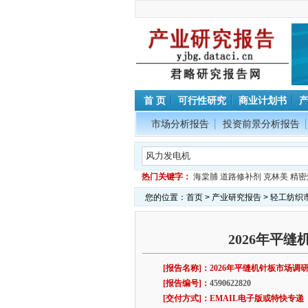
首 页
可行性研究
商业计划书
市场分析报告
投资前景分析报告
热门关键字：
海棠脯
道路修补剂
克林美
精密
您的位置：
首页
>
产业研究报告
>
轻工纺织
2026年平
[报告名称]：2026年平缝机针板市场
[报告编号]：
4590622820
[交付方式]：EMAIL电子版或特快专递