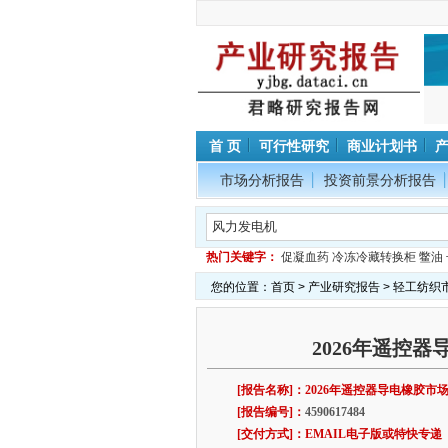
首 页
可行性研究
商业计划书
市场分析报告
投资前景分析报告
热门关键字：
促凝血药
冷冻冷藏转换柜
鳖油
您的位置：
首页
>
产业研究报告
>
轻工纺织
2026年遥控
[报告名称]：2026年遥控器导电橡胶
[报告编号]：
4590617484
[交付方式]：EMAIL电子版或特快专递