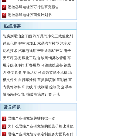
8
遥控器导电橡胶可行性研究报告
9
遥控器导电橡胶商业计划书
热点推荐
防腐剂尼泊金丁酯
汽车尾气净化三效催化剂
过氧化物
鲟鱼深加工
水晶汽车模型
汽车发
动机技术
汽车电线用护管
金精矿开采
电子
天平秤面板
煤化工洗油
玻璃钢类砂管道
车
用冷媒电净阀
野餐用垫
马达绕线设备
钢线
刀
铁文具盒
平顶活动房
高效节能冷风机
纸
板文件夹
自行车涂料
苗灵鼻喷剂
童彩靴
室
内装饰涂料
印铁线
印铁制罐
控制仪
全浮半
轴
探头标定架
搪玻璃温度计套
开店
常见问题
1
君略产业研究院关键数据一览
2
为什么君略产业研究院的报告价格比其他
公司都要高？
3
君略产业研究院专项定制服务方面具有什