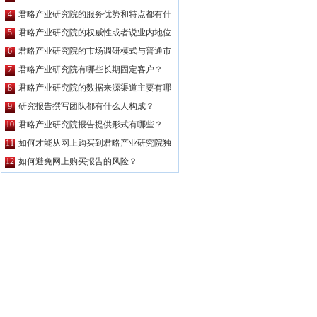
么特点？
4
君略产业研究院的服务优势和特点都有什
么？
5
君略产业研究院的权威性或者说业内地位
如何？
6
君略产业研究院的市场调研模式与普通市
场调研主要区别有哪些？
7
君略产业研究院有哪些长期固定客户？
8
君略产业研究院的数据来源渠道主要有哪
些？
9
研究报告撰写团队都有什么人构成？
10
君略产业研究院报告提供形式有哪些？
11
如何才能从网上购买到君略产业研究院独
家原创的报告产品？
12
如何避免网上购买报告的风险？