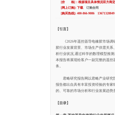
[价 格]：根据项目具体情况双方商
[网上订购]: 下载
订购合同
[购买热线]: 400-866-9086 13671328849
【引言】
《2026年遥控器导电橡胶市场调
胶行业发展背景、市场生产供需关系
析行业状况,通过科学的数理模型推测
本报告将展现给客户一副完整的遥控
务。
君略研究报告网以君略产业研究院为
报告都出自具有丰富投资经验的专家组
的、可靠的市场分析和行业发展趋势
【目录】