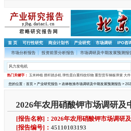
首 页
可行性研究
商业计划书
产业研究
市场调研
IPO咨
市场分析报告
投资前景分析报告
市场调研及中期发展预测报
热门关键字：
玉米种植
摆杆踏步机
弹性蛋白重绉纹织物
重型货车钢板弹簧
大件
您的位置：
首页
>
产业研究报告
>
农林牧渔市场调研及中期发展预测报告
> 2
2026年农用硝酸钾市场调研
[报告名称]：2026年农用硝酸钾市场调研
[报告编号]：
45110103193