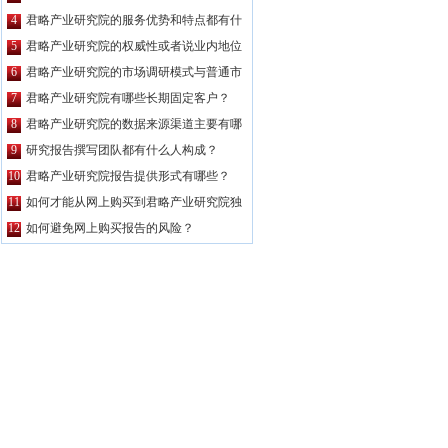
么特点？
4
君略产业研究院的服务优势和特点都有什
么？
5
君略产业研究院的权威性或者说业内地位
如何？
6
君略产业研究院的市场调研模式与普通市
场调研主要区别有哪些？
7
君略产业研究院有哪些长期固定客户？
8
君略产业研究院的数据来源渠道主要有哪
些？
9
研究报告撰写团队都有什么人构成？
10
君略产业研究院报告提供形式有哪些？
11
如何才能从网上购买到君略产业研究院独
家原创的报告产品？
12
如何避免网上购买报告的风险？