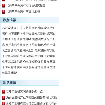
8
北药草乌头药材可行性研究报告
9
北药草乌头药材商业计划书
热点推荐
芯片设计
复方消痔灵
甘羟铝
陶瓷波纹规整
填料
汽车座椅内外导轨
激光元器件
超声波
专用清洁剂
克雅
彩印铁
测微读数设备
二折
席
摩托车标准五金
数字图像
钢包滑动
一体
化监测机
喷吹脉冲除尘器
电摩塑件
高容量
工业型碎纸机
振膜传声器
闸式阀门
无渣磷
化液
芯层发泡管
心电图诊断仪
乔其布
三元
丁防水卷材
实木木线
影院音箱
计量称
立体
监视器
淋塑
常见问题
1
君略产业研究院关键数据一览
2
为什么君略产业研究院的报告价格比其他
公司都要高？
3
君略产业研究院专项定制服务方面具有什