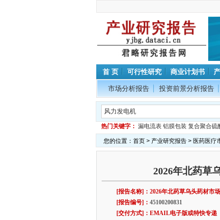
首 页
可行性研究
商业计划书
市场分析报告
投资前景分析报告
热门关键字：
漏电流表
铝膜包装
复合聚合硫
您的位置：
首页
>
产业研究报告
>
医药医疗
2026年北药
[报告名称]：2026年北药草乌头药材
[报告编号]：
45100200831
[交付方式]：EMAIL电子版或特快专递