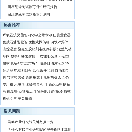
8
耐压绝缘测试器可行性研究报告
9
耐压绝缘测试器商业计划书
热点推荐
环氧乙烷灭菌包内化学指示卡
矿山测量仪器
集成石油裂化管
便携式探伤机
钢铁对焊件
测控温度
聚氨酯胶粘剂电缆冷补胶
法兰气动
球阀
数字广播发射机
一次性纸饭盒
不定型
耐材
长头地坑式垃圾车
暗装自动冲洗器
浴
足药品
电脑剥线钳
纸张杂件印刷
自动柔巾
机
转炉镁碳砖
诊断用冻干鼠疫菌抗原
面条
专用粉
水玻动
水暧洁具阀门
脱醛乙醇
护面
纸
轧钢管
麻纱织品
生物液肥
影院座椅
塔式
机械立窑
光盘塔箱
常见问题
1
君略产业研究院关键数据一览
2
为什么君略产业研究院的报告价格比其他