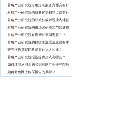
公司都要高？
3
君略产业研究院专项定制服务方面具有什
么特点？
4
君略产业研究院的服务优势和特点都有什
么？
5
君略产业研究院的权威性或者说业内地位
如何？
6
君略产业研究院的市场调研模式与普通市
场调研主要区别有哪些？
7
君略产业研究院有哪些长期固定客户？
8
君略产业研究院的数据来源渠道主要有哪
些？
9
研究报告撰写团队都有什么人构成？
10
君略产业研究院报告提供形式有哪些？
11
如何才能从网上购买到君略产业研究院独
家原创的报告产品？
12
如何避免网上购买报告的风险？