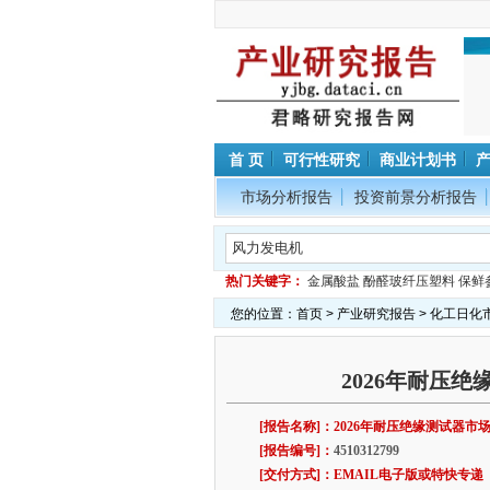
首 页
可行性研究
商业计划书
市场分析报告
投资前景分析报告
热门关键字：
金属酸盐
酚醛玻纤压塑料
保鲜
您的位置：
首页
>
产业研究报告
>
化工日化
2026年耐压
[报告名称]：2026年耐压绝缘测试器
[报告编号]：
4510312799
[交付方式]：EMAIL电子版或特快专递