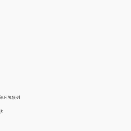
环境预测
状