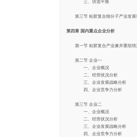
三、供需平衡
第三节 粘胶复合细分子产业发展
第四章 国内重点企业分析
第一节 粘胶复合产业兼并重组情
第二节 企业一
一、企业概况
二、经营状况分析
三、企业发展战略分析
四、企业竞争力分析
第三节 企业二
一、企业概况
二、经营状况分析
三、企业发展战略分析
四、企业竞争力分析