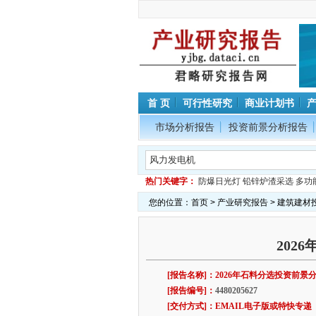
首 页
可行性研究
商业计划书
市场分析报告
投资前景分析报告
热门关键字：
防爆日光灯
铅锌炉渣采选
多功
您的位置：
首页
>
产业研究报告
>
建筑建材
202
[报告名称]：2026年石料分选投资前景
[报告编号]：
4480205627
[交付方式]：EMAIL电子版或特快专递