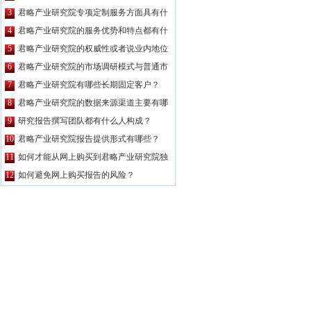
公司都要高？
3
君略产业研究院专项定制服务方面具有什
么特点？
4
君略产业研究院的服务优势和特点都有什
么？
5
君略产业研究院的权威性或者说业内地位
如何？
6
君略产业研究院的市场调研模式与普通市
场调研主要区别有哪些？
7
君略产业研究院有哪些长期固定客户？
8
君略产业研究院的数据来源渠道主要有哪
些？
9
研究报告撰写团队都有什么人构成？
10
君略产业研究院报告提供形式有哪些？
11
如何才能从网上购买到君略产业研究院独
家原创的报告产品？
12
如何避免网上购买报告的风险？