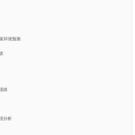
环境预测
状
现状
况分析