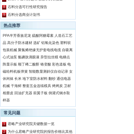
8
石料分选可行性研究报告
9
石料分选商业计划书
热点推荐
PPA半芳香族尼龙
硫酸阿糖霉素
人造石工艺
品
高分子防水建材
选矿
铝氧化染色
塑料软
包装机械
聚氯烯绝缘无护套电线电缆
自吸离
心式油泵
氨碘肽滴眼液
异型拉丝模
电梯点
阵显示板
顺丁稀二酸酐
铬变酸
彩色道板
电
磁给料机板弹簧
智能数显测斜仪自动记录
女
休闲袜
长米
地下室防水材料
翻纱
通信电器
机械
干海鲜
整套五金连续模具
烤烤炭
卫材
相册皮
回油扩充器
前翼子板
倒灌式钢水取
样器
常见问题
1
君略产业研究院关键数据一览
2
为什么君略产业研究院的报告价格比其他