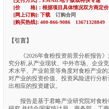
[交付方式]：EMAIL电子版或特快专递
[价 格]：根据项目具体情况双方商定价
订购合同
[网上订购]: 下载
[购买热线]: 400-866-9086 13671328849
【引言】
《2026年食粉投资前景分析报告》
究分析,从产业现状、中外市场、企业
术水平、产业前景等角度对食粉产业的
对产业的投资价值、投资风险进行分析
出相应的投资建议。
报告是基于君略产业研究院对食粉
研究,并结合国家统计局、商务部、工