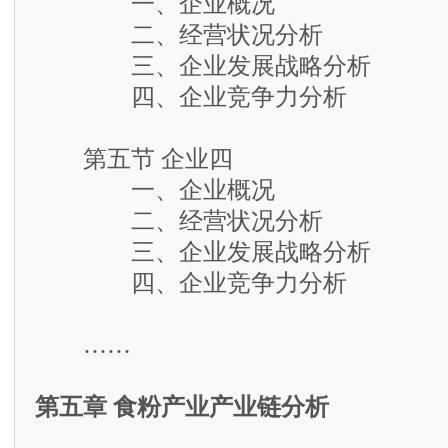
一、企业概况
二、经营状况分析
三、企业发展战略分析
四、企业竞争力分析
第五节 企业四
一、企业概况
二、经营状况分析
三、企业发展战略分析
四、企业竞争力分析
……
第五章 食粉产业产业链分析