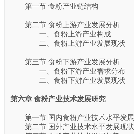
第一节 食粉产业链结构
第二节 食粉上游产业发展分析
一、食粉上游产业构成
二、食粉上游产业发展现状
第三节 食粉下游产业发展分析
一、食粉下游产业需求分布
二、食粉下游产业发展现状
第六章 食粉产业技术发展研究
第一节 国内食粉产业技术水平发展
第二节 国外产业技术水平发展现状