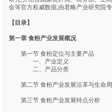
会等官方权威数据,由君略产业研究院
【目录】
第一章 食粉产业发展概况
第一节 食粉定位与主要产品
一、产业定义
二、产品分类
第二节 食粉产业发展沿革与生命周
第三节 食粉产业发展特点分析