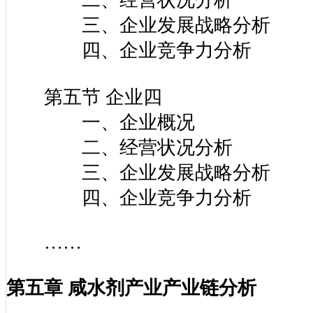
三、企业发展战略分析
四、企业竞争力分析
第五节 企业四
一、企业概况
二、经营状况分析
三、企业发展战略分析
四、企业竞争力分析
……
第五章 咸水剂产业产业链分析