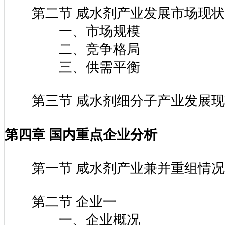
第二节 咸水剂产业发展市场现状
一、市场规模
二、竞争格局
三、供需平衡
第三节 咸水剂细分子产业发展现
第四章 国内重点企业分析
第一节 咸水剂产业兼并重组情况
第二节 企业一
一、企业概况