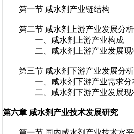
第一节 咸水剂产业链结构
第二节 咸水剂上游产业发展分析
一、咸水剂上游产业构成
二、咸水剂上游产业发展现
第三节 咸水剂下游产业发展分析
一、咸水剂下游产业需求分
二、咸水剂下游产业发展现
第六章 咸水剂产业技术发展研究
第一节 国内咸水剂产业技术水平