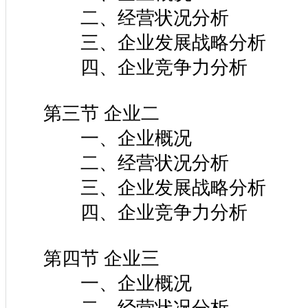
二、经营状况分析
三、企业发展战略分析
四、企业竞争力分析
第三节 企业二
一、企业概况
二、经营状况分析
三、企业发展战略分析
四、企业竞争力分析
第四节 企业三
一、企业概况
二、经营状况分析