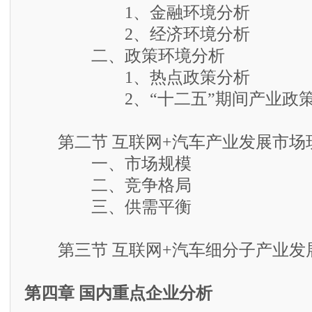
1、金融环境分析
2、经济环境分析
二、政策环境分析
1、热点政策分析
2、“十二五”期间产业政策
第二节 互联网+汽车产业发展市场
一、市场规模
二、竞争格局
三、供需平衡
第三节 互联网+汽车细分子产业发
第四章 国内重点企业分析