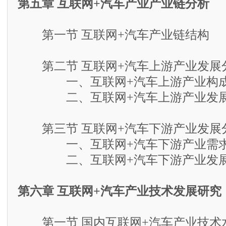
第五章 互联网+汽车产业产业链分析
第一节 互联网+汽车产业链结构
第二节 互联网+汽车上游产业发展
一、互联网+汽车上游产业构
二、互联网+汽车上游产业发展
第三节 互联网+汽车下游产业发展
一、互联网+汽车下游产业需求
二、互联网+汽车下游产业发展
第六章 互联网+汽车产业技术发展研究
第一节 国内互联网+汽车产业技术