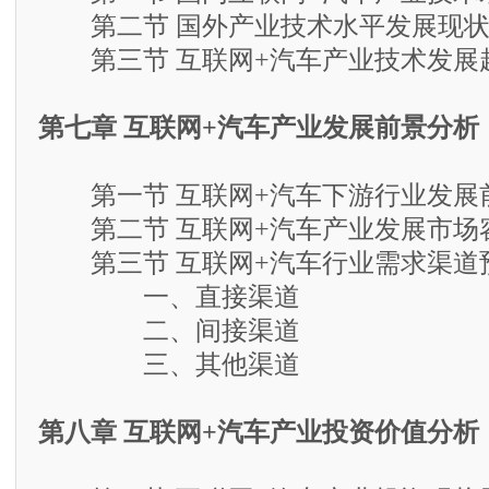
第二节 国外产业技术水平发展现状
第三节 互联网+汽车产业技术发展
第七章 互联网+汽车产业发展前景分析
第一节 互联网+汽车下游行业发展
第二节 互联网+汽车产业发展市场容
第三节 互联网+汽车行业需求渠道
一、直接渠道
二、间接渠道
三、其他渠道
第八章 互联网+汽车产业投资价值分析