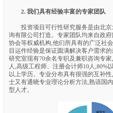
2. 我们具有经验丰富的专家团队
投资项目可行性研究服务是由北京
询有限公司打造。专家团队均来自政府
协会等权威机构,他们所具有的广泛社
目运作经验是保证圆满解决客户需求的
研究室现有70余名专职及兼职咨询专家,
人,高级工程师、注册会计师10人,80
以上学历。专业分布具有很强的互补性
士又有通晓专业理论分析方法,熟谙国
型人才。