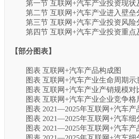
第一节 互联网+汽车产业投资现状
第二节 互联网+汽车产业进入壁垒
第三节 互联网+汽车产业投资风险
第四节 互联网+汽车产业投资重点
【部分图表】
图表 互联网+汽车产品构成图
图表 互联网+汽车产业生命周期示
图表 互联网+汽车产业产销规模对
图表 互联网+汽车产业企业竞争格
图表 2021—2025年互联网+汽车
图表 2021—2025年互联网+汽车
图表 2021—2025年互联网+汽车
图表 2021—2025年互联网+汽车