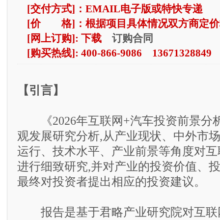
[交付方式]：EMAIL电子版或特快专递
[价 格]：根据项目具体情况双方商定价
订购合同
[网上订购]: 下载
[购买热线]: 400-866-9086 13671328849
【引言】
《2026年互联网+汽车投资前景分
观发展研究分析,从产业现状、中外市
运行、技术水平、产业前景等角度对互
进行细致研究,并对产业的投资价值、投
最终对投资者提出相应的投资建议。
报告是基于君略产业研究院对互联网