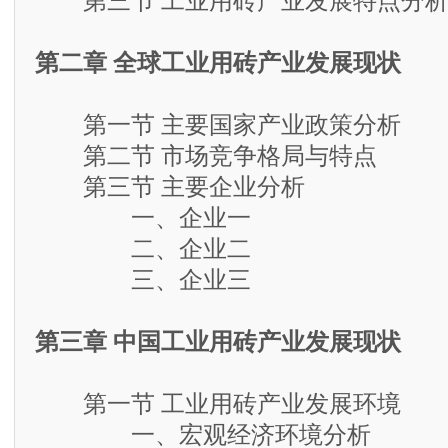
第三节 工业用砖产业发展特点分
第二章 全球工业用砖产业发展现状
第一节 主要国家产业政策分析
第二节 市场竞争格局与特点
第三节 主要企业分析
一、企业一
二、企业二
三、企业三
第三章 中国工业用砖产业发展现状
第一节 工业用砖产业发展环境
一、宏观经济环境分析