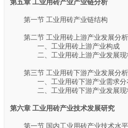
第五章 工业用砖产业产业链分析
第一节 工业用砖产业链结构
第二节 工业用砖上游产业发展分
一、工业用砖上游产业构成
二、工业用砖上游产业发展现
第三节 工业用砖下游产业发展分
一、工业用砖下游产业需求分
二、工业用砖下游产业发展现
第六章 工业用砖产业技术发展研究
第一节 国内工业用砖产业技术水平