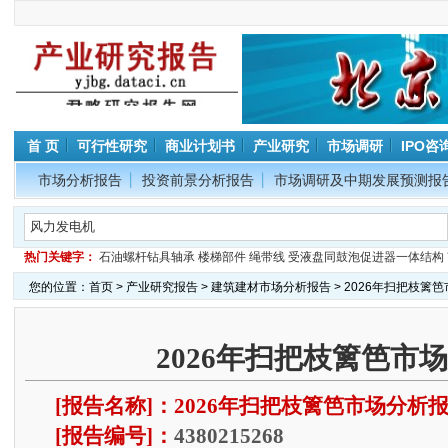
首 页
可行性研究
商业计划书
产业研究
市场调研
IPO咨
市场分析报告
投资前景分析报告
市场调研及中期发展预测报
热门关键字：
石油螺杆钻具轴承
楼梯部件
绳带线
受液盘同鼓泡促进器一体结构
您的位置：
首页
>
产业研究报告
>
建筑建材市场分析报告
> 2026年扫把枝篱
2026年扫把枝篱笆市
[报告名称]：2026年扫把枝篱笆市场分析
[报告编号]：
4380215268