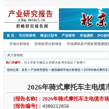
首 页
可行性研究
商业计划书
产业研究
市场调研
IPO咨
市场分析报告
投资前景分析报告
市场调研及中期发展预测报
热门关键字：
巴士空调
车辆定点
防雾水镜
再生纸品
广柑果汁
您的位置：
首页
>
产业研究报告
>
建筑建材市场分析报告
> 2026年骑式摩托
2026年骑式摩托车主电
[报告名称]：2026年骑式摩托车主电缆市
[报告编号]：
4380212856