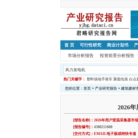
首 页
可行性研究
商业计划书
市场分析报告
投资前景分析报告
热门关键字：
塑料场地手推车
聚脂包装
白点
您的位置：
首页
>
产业研究报告
>
建筑建材
202
[报告名称]：2026年用户室温采集器市
[报告编号]：
4380211608
[交付方式]：EMAIL电子版或特快专递