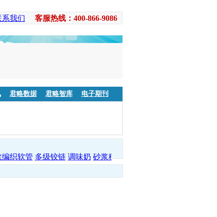
联系我们
客服热线：400-866-9086
讯
君略数据
君略智库
电子期刊
丝编织软管
多级铰链
调味奶
砂浆稠化粉