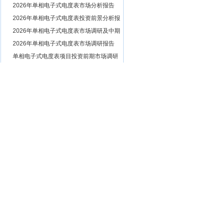
1
2026年单相电子式电度表市场分析报告
2
2026年单相电子式电度表投资前景分析报
告
3
2026年单相电子式电度表市场调研及中期
发展预测报告
4
2026年单相电子式电度表市场调研报告
5
单相电子式电度表项目投资前期市场调研
及市场前景预测报告
6
单相电子式电度表项目投资前期市场行情
及相关技术调研报告
7
2026年单相电子式电度表市场需求调研报
告
8
单相电子式电度表可行性研究报告
9
单相电子式电度表商业计划书
热点推荐
复膜胶
高频焊管
数码录音笔
橙花油
甘松酮B
文化创意设备
商贸公司
不锈钢柜
钢制殿桥
架
微型家俱
全自动固晶机
电子测试器
半导
体气体传感器
标准金锭
彩芯笔
铁盒冲压件
剁椒萝卜
远程遥控发电机
电瓶搬运车
竹藤
草编
轻型柴油货车用离合器
管道防腐绝缘层
测试仪
东昌区
烤玉米棒机
人工造雾
机械电