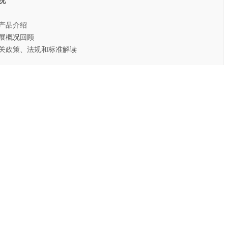
况
产品介绍
展概况回顾
关政策、法规和标准解读
点分析
争程度
中度
争类型
垒
入门槛
长门槛
垒预测
展优劣势分析
展优势分析