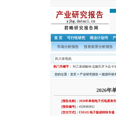
首 页
可行性研究
商业计划书
市场分析报告
投资前景分析报告
热门关键字：
羟乙基磺酸钠
盐酸匹罗卡晶
针
您的位置：
首页
>
产业研究报告
>
能源环保
2026
[报告名称]：2026年单相电子式电度表
[报告编号]：
4320302012
[交付方式]：EMAIL电子版或特快专递