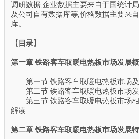
调研数据,企业数据主要来自于国统计
及公司自有数据库等,价格数据主要来
库。
【目录】
第一章 铁路客车取暖电热板市场发展
第一节 铁路客车取暖电热板市场及
第二节 铁路客车取暖电热板市场发
第三节 铁路客车取暖电热板市场相
解读
第二章 铁路客车取暖电热板市场发展