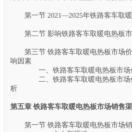
第一节 2021—2025年铁路客车取
第二节 影响铁路客车取暖电热板市
第三节 铁路客车取暖电热板市场价
响因素
一、铁路客车取暖电热板市场价
二、铁路客车取暖电热板市场价
析
第五章 铁路客车取暖电热板市场销售
第一节 铁路客车取暖电热板市场销