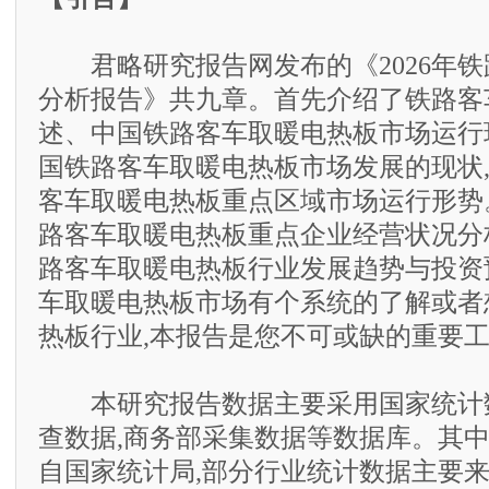
君略研究报告网发布的《2026年铁
分析报告》共九章。首先介绍了铁路客
述、中国铁路客车取暖电热板市场运行
国铁路客车取暖电热板市场发展的现状
客车取暖电热板重点区域市场运行形势
路客车取暖电热板重点企业经营状况分
路客车取暖电热板行业发展趋势与投资
车取暖电热板市场有个系统的了解或者
热板行业,本报告是您不可或缺的重要
本研究报告数据主要采用国家统计数
查数据,商务部采集数据等数据库。其
自国家统计局,部分行业统计数据主要