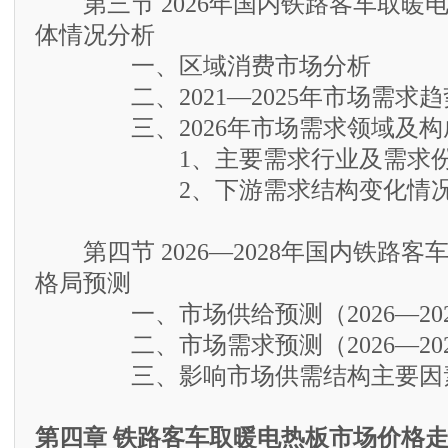
第三节 2026年国内铁路客车取暖
体情况分析
一、区域消费市场分析
二、2021—2025年市场需求趋
三、2026年市场需求领域及构
1、主要需求行业及需求份
2、下游需求结构变化情况
第四节 2026—2028年国内铁路客
格局预测
一、市场供给预测（2026—202
二、市场需求预测（2026—202
三、影响市场供需结构主要因素
第四章 铁路客车取暖电热板市场价格