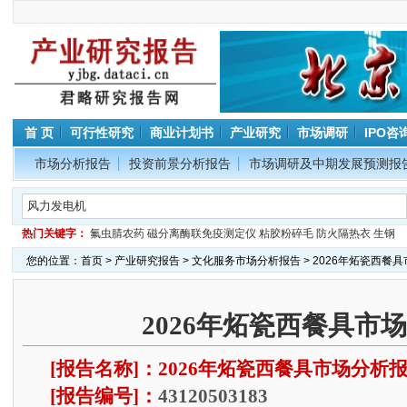
首 页
可行性研究
商业计划书
产业研究
市场调研
IPO咨
市场分析报告
投资前景分析报告
市场调研及中期发展预测报
热门关键字：
氟虫腈农药
磁分离酶联免疫测定仪
粘胶粉碎毛
防火隔热衣
生钢
您的位置：
首页
>
产业研究报告
>
文化服务市场分析报告
> 2026年炻瓷西餐
2026年炻瓷西餐具市
[报告名称]：2026年炻瓷西餐具市场分析
[报告编号]：
43120503183