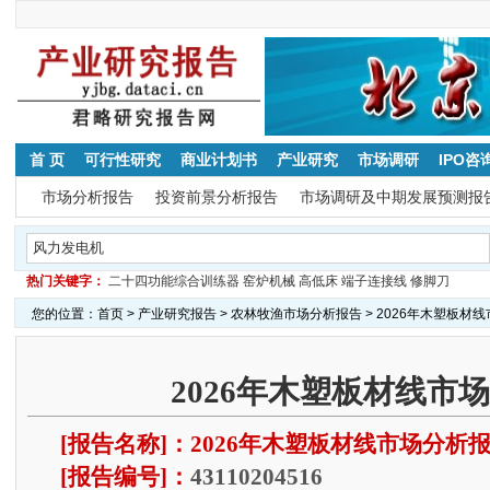
首 页
可行性研究
商业计划书
产业研究
市场调研
IPO咨
市场分析报告
投资前景分析报告
市场调研及中期发展预测报
热门关键字：
二十四功能综合训练器
窑炉机械
高低床
端子连接线
修脚刀
您的位置：
首页
>
产业研究报告
>
农林牧渔市场分析报告
> 2026年木塑板材
2026年木塑板材线市
[报告名称]：2026年木塑板材线市场分析
[报告编号]：
43110204516