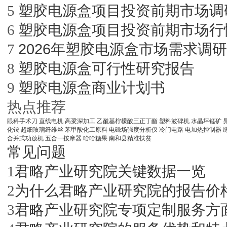
塑胶电源盒项目投资前期市场调
5
塑胶电源盒项目投资前期市场行
6
2026年塑胶电源盒市场需求调
7
塑胶电源盒可行性研究报告
8
塑胶电源盒商业计划书
9
热点推荐
眼科手术刀
直线电机
高粱深加工
乙酰基柠檬酸三正丁酯
塑料波碑机
水晶坪锰矿
化铵
超细玻璃纤维丝
苯甲酸化工原料
电磁场强度分析仪
冷门电路
电加热控制器
合并式功放机
五合一按摩器
哈哈糖果
南和县精准扶贫
常见问题
君略产业研究院关键数据一览
1
为什么君略产业研究院的报告价
2
君略产业研究院专项定制服务方
3