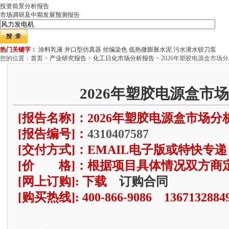
投资前景分析报告
市场调研及中期发展预测报告
热门关键字：
涂料乳液
并口型仿真器
丝编染色
低热微膨胀水泥
污水潜水铰刀泵
您的位置：
首页
>
产业研究报告
>
化工日化市场分析报告
> 2026年塑胶电源盒市场
2026年塑胶电源盒市
[报告名称]：2026年塑胶电源盒市场分
[报告编号]：
4310407587
[交付方式]：EMAIL电子版或特快专递
[价 格]：根据项目具体情况双方商
[网上订购]: 下载
订购合同
[购买热线]: 400-866-9086 1367132884