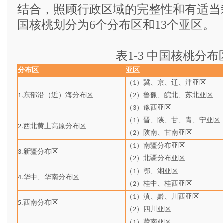
结合，照顾行政区域的完整性和有适当
国核桃划分为6个分布区和13个亚区。
表1-3 中国核桃分布
分布区
亚区
（
）冀、京、辽、津亚区
1
东部沿（近）海分布区
（
）鲁豫、皖北、苏北亚区
1.
2
（
）豫西亚区
3
（
）晋、陕、甘、青、宁亚区
1
西北黄土高原分布区
2.
（
）陕南、甘南亚区
2
（
）南疆分布亚区
1
新疆分布区
3.
（
）北疆分布亚区
2
（
）鄂、湘亚区
1
华中、华南分布区
4.
（
）桂中、桂西亚区
2
（
）滇、黔、川西亚区
1
西南分布区
5.
（
）四川亚区
2
（
）藏南亚区
1