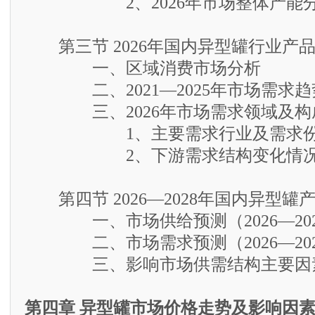
2、2026年市场整体产能
第三节 2026年国内异型罐行业产
一、区域消费市场分析
二、2021—2025年市场需求趋
三、2026年市场需求领域及构
1、主要需求行业及需求份
2、下游需求结构变化情况
第四节 2026—2028年国内异型罐
一、市场供给预测（2026—202
二、市场需求预测（2026—202
三、影响市场供需结构主要因素
第四章 异型罐市场价格走势及影响因