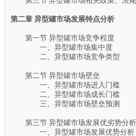
第三节 异型罐市场相关政策、法规
第二章 异型罐市场发展特点分析
第一节 异型罐市场竞争程度
一、异型罐市场集中度
二、异型罐市场竞争类型
第二节 异型罐市场壁垒
一、异型罐市场进入门槛
二、异型罐市场成长门槛
三、异型罐市场壁垒预测
第三节 异型罐市场发展优劣势分
一、异型罐市场发展优势分析