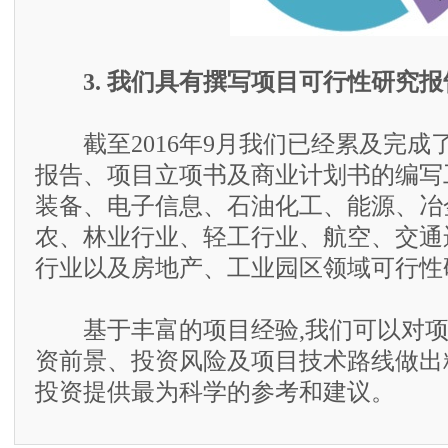
3. 我们具有撰写项目可行性研究
截至2016年9月我们已经累及完成了
报告、项目立项书及商业计划书的编写
装备、电子信息、石油化工、能源、冶
农、林业行业、轻工行业、航空、交通
行业以及房地产、工业园区领域可行性
基于丰富的项目经验,我们可以对项
资前景、投资风险及项目技术路线做出
投资提供最为科学的参考和建议。