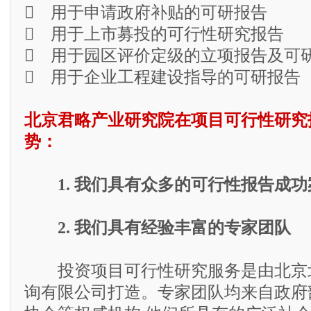
 用于申请政府补贴的可研报告
 用于上市募投的可行性研究报告
 用于园区评价定级的立项报告及可
 用于企业工程建设指导的可研报告
北京君略产业研究院在项目可行性研究
势：
1. 我们具有众多的可行性报告成功
2. 我们具有经验丰富的专家团队
投资项目可行性研究服务是由北京
询有限公司打造。专家团队均来自政府