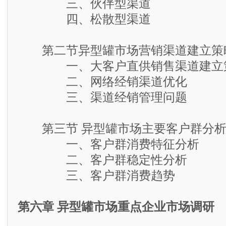
三、伙伴型渠道
四、松散型渠道
第二节异型罐市场营销渠道建立策
一、大客户直供销售渠道建立
二、网络经销渠道优化
三、渠道经销管理问题
第三节 异型罐市场主要客户群分
一、客户群消费特征分析
二、客户群稳定性分析
三、客户群消费趋势
第六章 异型罐市场重点企业市场调研