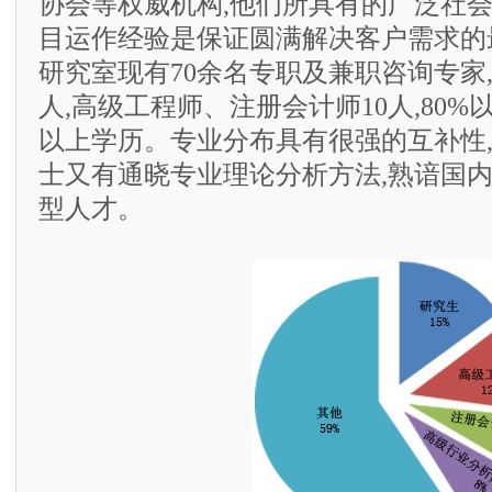
协会等权威机构,他们所具有的广泛社
目运作经验是保证圆满解决客户需求的
研究室现有70余名专职及兼职咨询专家,
人,高级工程师、注册会计师10人,80
以上学历。专业分布具有很强的互补性
士又有通晓专业理论分析方法,熟谙国
型人才。