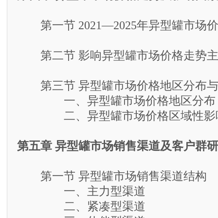
第一节 2021—2025年异型罐市场
第二节 影响异型罐市场价格走势主
第三节 异型罐市场价格地区分布与
一、异型罐市场价格地区分布
二、异型罐市场价格区域性影响
第五章 异型罐市场销售渠道及客户群
第一节 异型罐市场销售渠道结构
一、主力型渠道
二、紧凑型渠道