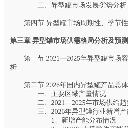
二、异型罐市场发展劣势分析
第四节 异型罐市场周期性、季节性
第三章 异型罐市场供需格局分析及预
第一节 2021—2025年异型罐市场
析
第二节 2026年国内异型罐产品总
一、主要区域产量情况
二、2021—2025年市场供给趋
三、2026年异型罐行业新增产
1、新增产能分布情况