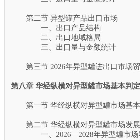
第二节 异型罐产品出口市场
一、出口产品结构
二、出口地域格局
三、出口量与金额统计
第三节 2026年异型罐进出口市场
第八章 华经纵横对异型罐市场基本判
第一节 华经纵横对异型罐市场基本
第二节 华经纵横对异型罐市场发展
一、2026—2028年异型罐市场