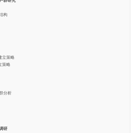
户群研究
结构
建立策略
策略
群分析
调研