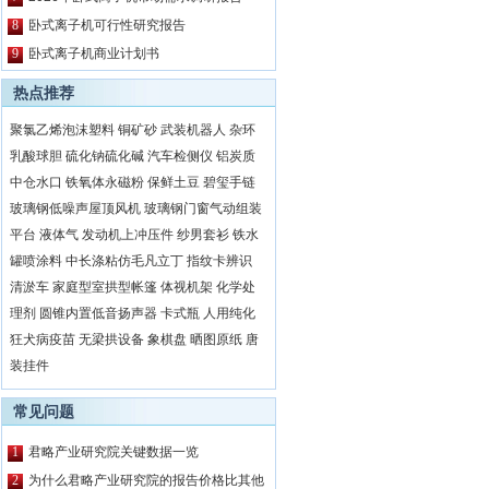
8
卧式离子机可行性研究报告
9
卧式离子机商业计划书
热点推荐
聚氯乙烯泡沫塑料
铜矿砂
武装机器人
杂环
乳酸球胆
硫化钠硫化碱
汽车检侧仪
铝炭质
中仓水口
铁氧体永磁粉
保鲜土豆
碧玺手链
玻璃钢低噪声屋顶风机
玻璃钢门窗气动组装
平台
液体气
发动机上冲压件
纱男套衫
铁水
罐喷涂料
中长涤粘仿毛凡立丁
指纹卡辨识
清淤车
家庭型室拱型帐篷
体视机架
化学处
理剂
圆锥内置低音扬声器
卡式瓶
人用纯化
狂犬病疫苗
无梁拱设备
象棋盘
晒图原纸
唐
装挂件
常见问题
1
君略产业研究院关键数据一览
2
为什么君略产业研究院的报告价格比其他