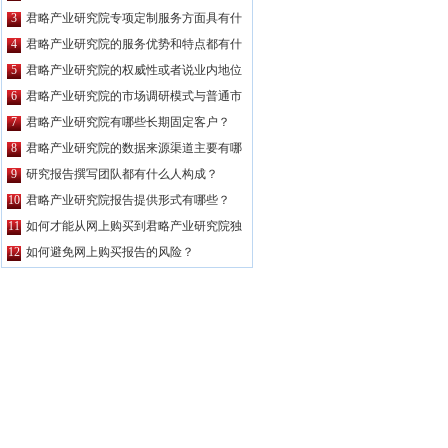
公司都要高？
3
君略产业研究院专项定制服务方面具有什
么特点？
4
君略产业研究院的服务优势和特点都有什
么？
5
君略产业研究院的权威性或者说业内地位
如何？
6
君略产业研究院的市场调研模式与普通市
场调研主要区别有哪些？
7
君略产业研究院有哪些长期固定客户？
8
君略产业研究院的数据来源渠道主要有哪
些？
9
研究报告撰写团队都有什么人构成？
10
君略产业研究院报告提供形式有哪些？
11
如何才能从网上购买到君略产业研究院独
家原创的报告产品？
12
如何避免网上购买报告的风险？