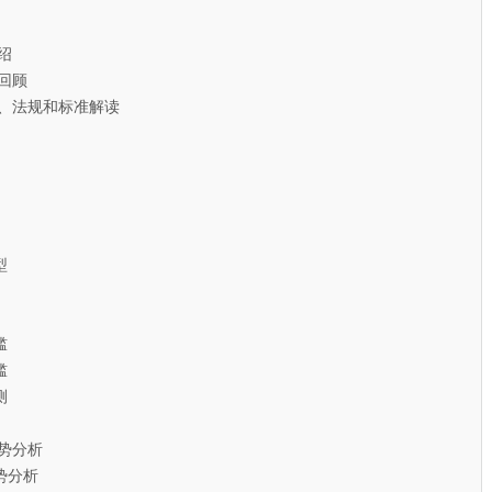
绍
回顾
、法规和标准解读
型
槛
槛
测
势分析
分析