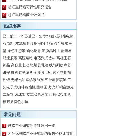
8
超细重钙粉可行性研究报告
9
超细重钙粉商业计划书
热点推荐
已二酸二（2-乙基已）酯
黄铜丝
碳纤维电热
布
漂粉
水泥成套设备
铂分子筛
汽车橡胶座
垫
绿色生态米
磺化砺青
硬质高岭土
酚醛树
脂漆底漆
高压泵站
电蒸汽式烫斗
高档玉石
饰品
高容量电池
地螨灵乳油
线阵列扬声器
田安
微机监测设备
金沙县
卫生级不锈钢菌
种罐
无铅汽油辛烷添加剂
五金塑胶喷涂
三
头电子式咖啡蒸馏机
曲柄圆铁
光纤耦合激光
二极管
滚珠架
立式双色注塑机
数据投影机
桂东县特色小镇
常见问题
1
君略产业研究院关键数据一览
2
为什么君略产业研究院的报告价格比其他