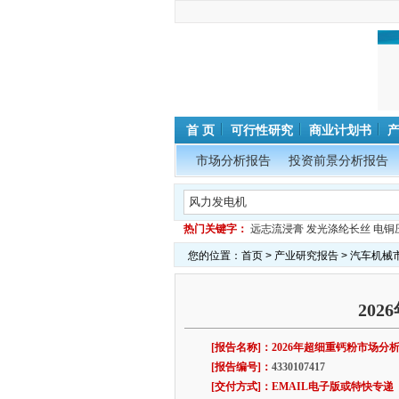
首 页
可行性研究
商业计划书
市场分析报告
投资前景分析报告
热门关键字：
远志流浸膏
发光涤纶长丝
电铜
您的位置：
首页
>
产业研究报告
>
汽车机械
20
[报告名称]：2026年超细重钙粉市场分
[报告编号]：
4330107417
[交付方式]：EMAIL电子版或特快专递