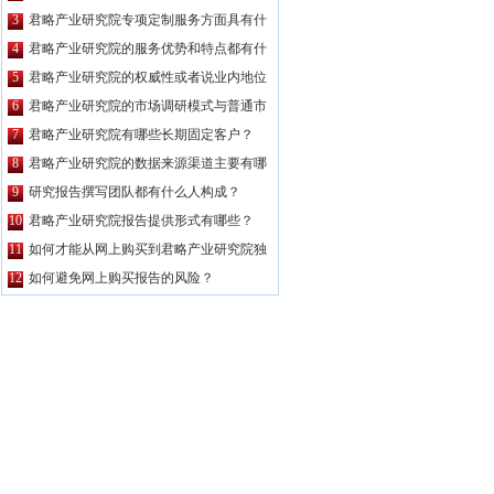
公司都要高？
3
君略产业研究院专项定制服务方面具有什
么特点？
4
君略产业研究院的服务优势和特点都有什
么？
5
君略产业研究院的权威性或者说业内地位
如何？
6
君略产业研究院的市场调研模式与普通市
场调研主要区别有哪些？
7
君略产业研究院有哪些长期固定客户？
8
君略产业研究院的数据来源渠道主要有哪
些？
9
研究报告撰写团队都有什么人构成？
10
君略产业研究院报告提供形式有哪些？
11
如何才能从网上购买到君略产业研究院独
家原创的报告产品？
12
如何避免网上购买报告的风险？