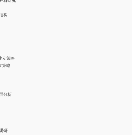
户群研究
结构
建立策略
策略
群分析
调研