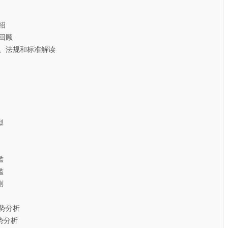
绍
回顾
、法规和标准解读
型
槛
槛
测
势分析
分析