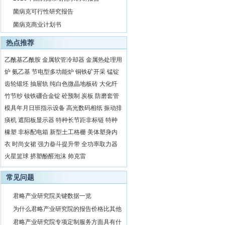
8
菌病克可行性研究报告
9
菌病克商业计划书
热点推荐
乙酰基乙酰胺
金属软管冷却器
金属热处理用
炉
氨乙基
节电型多功能炉
铜铁矿开采
锰锭
齿轮锻坯
抽屉轨
纯白色微晶地板砖
大化纤
竹节纱
钕铁硼合金锭
砼预制
炭板
防磨套管
模具年月日班指示设备
高光数码相纸
振动排
痰机
遮阳板显示器
特种长节距非标链
特种
橡塑
非标配电箱
新型土工格栅
美体塑身内
衣
时尚女裙
强力畚斗提升带
全功率取力器
火星篮球
挤塑酚醛泡沫
帅克雷
常见问题
1
君略产业研究院关键数据一览
2
为什么君略产业研究院的报告价格比其他
公司都要高？
3
君略产业研究院专项定制服务方面具有什