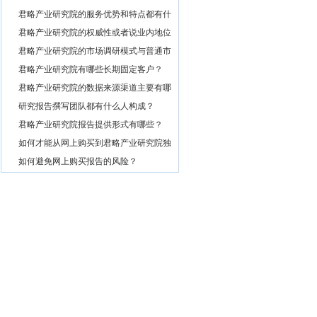
么特点？
4
君略产业研究院的服务优势和特点都有什
么？
5
君略产业研究院的权威性或者说业内地位
如何？
6
君略产业研究院的市场调研模式与普通市
场调研主要区别有哪些？
7
君略产业研究院有哪些长期固定客户？
8
君略产业研究院的数据来源渠道主要有哪
些？
9
研究报告撰写团队都有什么人构成？
10
君略产业研究院报告提供形式有哪些？
11
如何才能从网上购买到君略产业研究院独
家原创的报告产品？
12
如何避免网上购买报告的风险？