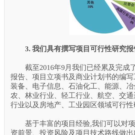
3. 我们具有撰写项目可行性研究
截至2016年9月我们已经累及完成了
报告、项目立项书及商业计划书的编写
装备、电子信息、石油化工、能源、冶
农、林业行业、轻工行业、航空、交通
行业以及房地产、工业园区领域可行性
基于丰富的项目经验,我们可以对项
资前景、投资风险及项目技术路线做出