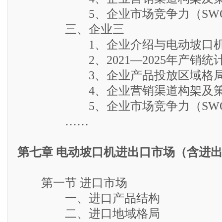
5、企业市场竞争力（SWO
三、企业三
1、企业介绍与电动坡口机
2、2021—2025年产销统
3、企业产品投放区域格
4、企业营销渠道构架及策
5、企业市场竞争力（SWO
……
第七章 电动坡口机进出口市场（含进
第一节 进口市场
一、进口产品结构
二、进口地域格局