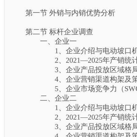
第一节 外销与内销优势分析
第二节 标杆企业调查
一、企业一
1、企业介绍与电动坡口机
2、2021—2025年产销统
3、企业产品投放区域格
4、企业营销渠道构架及策
5、企业市场竞争力（SWO
二、企业二
1、企业介绍与电动坡口机
2、2021—2025年产销统
3、企业产品投放区域格
4、企业营销渠道构架及策