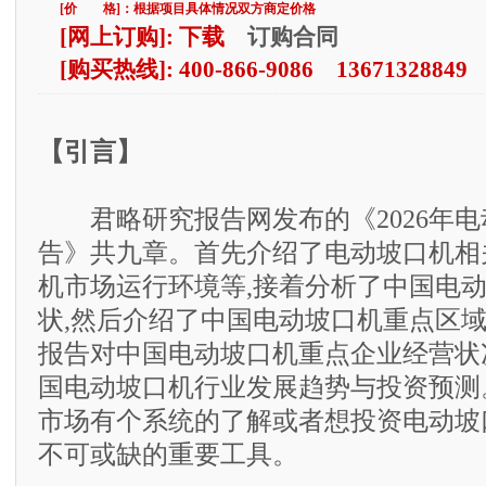
[价 格]：根据项目具体情况双方商定价格
订购合同
[网上订购]: 下载
[购买热线]: 400-866-9086 13671328849
【引言】
君略研究报告网发布的《2026年电
告》共九章。首先介绍了电动坡口机相
机市场运行环境等,接着分析了中国电
状,然后介绍了中国电动坡口机重点区域
报告对中国电动坡口机重点企业经营状
国电动坡口机行业发展趋势与投资预测
市场有个系统的了解或者想投资电动坡
不可或缺的重要工具。