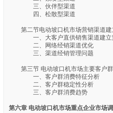
三、伙伴型渠道
四、松散型渠道
第二节电动坡口机市场营销渠道建
一、大客户直供销售渠道建立
二、网络经销渠道优化
三、渠道经销管理问题
第三节 电动坡口机市场主要客户群
一、客户群消费特征分析
二、客户群稳定性分析
三、客户群消费趋势
第六章 电动坡口机市场重点企业市场