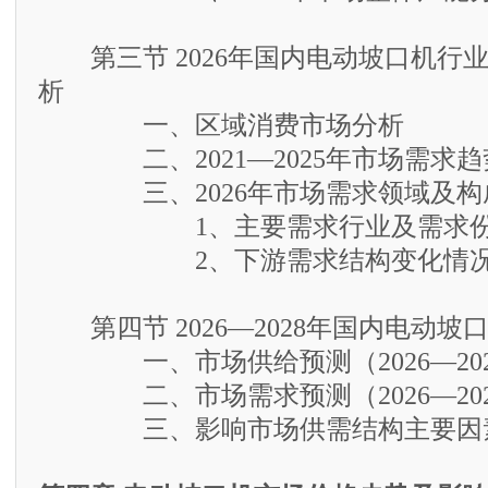
第三节 2026年国内电动坡口机行
析
一、区域消费市场分析
二、2021—2025年市场需求趋
三、2026年市场需求领域及构
1、主要需求行业及需求份
2、下游需求结构变化情况
第四节 2026—2028年国内电动坡
一、市场供给预测（2026—202
二、市场需求预测（2026—202
三、影响市场供需结构主要因素