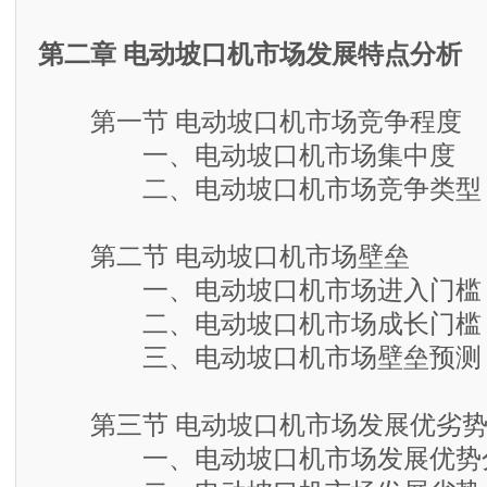
第二章 电动坡口机市场发展特点分析
第一节 电动坡口机市场竞争程度
一、电动坡口机市场集中度
二、电动坡口机市场竞争类型
第二节 电动坡口机市场壁垒
一、电动坡口机市场进入门槛
二、电动坡口机市场成长门槛
三、电动坡口机市场壁垒预测
第三节 电动坡口机市场发展优劣势
一、电动坡口机市场发展优势